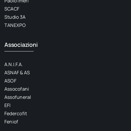
Paolo Imeri
SCACF
Studio 3A
TANEXPO
Associazioni
A.N.I.F.A.
ASNAF & AS
ASOF
Assocofani
Assofuneral
EFI
Federcofit
Feniof