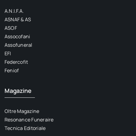
A.N.I.F.A.
ASNAF & AS
ASOF
Assocofani
Assofuneral
EFI
Federcofit
Feniof
Magazine
Oltre Magazine
Resonance Funeraire
Tecnica Editoriale