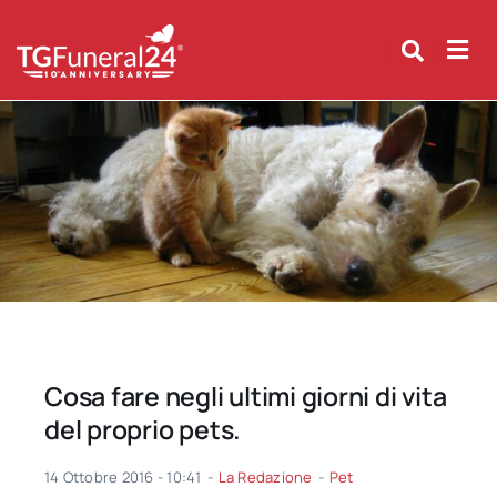
Skip
to
content
Cosa fare negli ultimi giorni di vita
del proprio pets.
14 Ottobre 2016 - 10:41
-
La Redazione
-
Pet