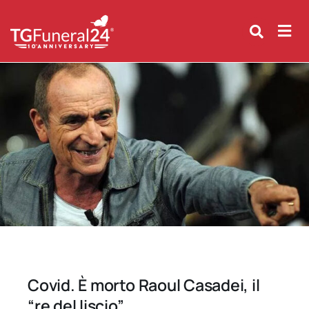
Skip
to
content
Covid. È morto Raoul Casadei, il
“re del liscio”.