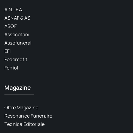
A.N.I.F.A.
ASNAF & AS
ASOF
Assocofani
Assofuneral
EFI
Federcofit
Feniof
Magazine
Oltre Magazine
Resonance Funeraire
Tecnica Editoriale