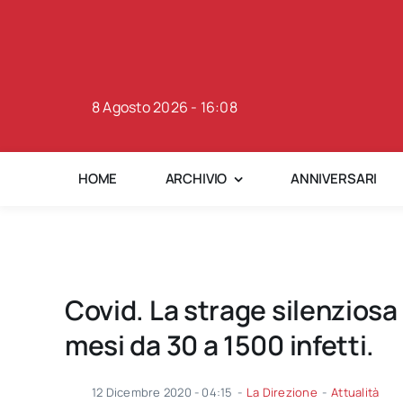
Skip
to
content
8 Agosto 2026 - 16:08
HOME
ARCHIVIO
ANNIVERSARI
Covid. La strage silenziosa 
mesi da 30 a 1500 infetti.
12 Dicembre 2020 - 04:15
-
La Direzione
-
Attualità