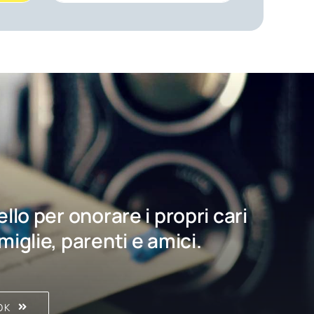
bello per onorare i propri cari
amiglie, parenti e amici.
OK