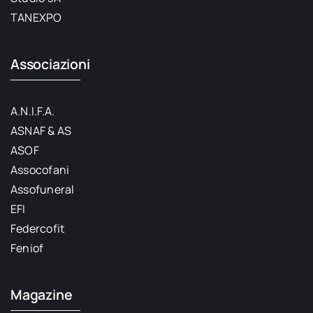
TANEXPO
Associazioni
A.N.I.F.A.
ASNAF & AS
ASOF
Assocofani
Assofuneral
EFI
Federcofit
Feniof
Magazine