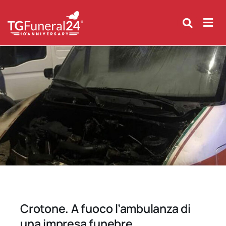
Skip
to
content
Crotone. A fuoco l’ambulanza di
una impresa funebre.