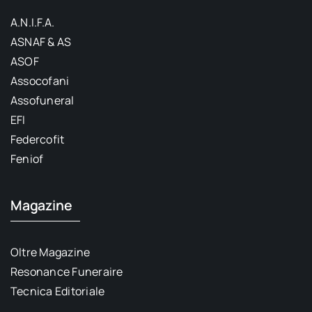
A.N.I.F.A.
ASNAF & AS
ASOF
Assocofani
Assofuneral
EFI
Federcofit
Feniof
Magazine
Oltre Magazine
Resonance Funeraire
Tecnica Editoriale