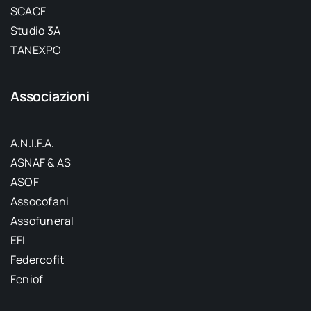
SCACF
Studio 3A
TANEXPO
Associazioni
A.N.I.F.A.
ASNAF & AS
ASOF
Assocofani
Assofuneral
EFI
Federcofit
Feniof