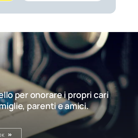
bello per onorare i propri cari
amiglie, parenti e amici.
OK