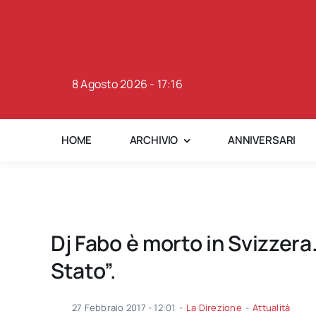
Skip
to
content
8 Agosto 2026 - 17:16
HOME
ARCHIVIO
ANNIVERSARI
Dj Fabo è morto in Svizzera.
Stato”.
27 Febbraio 2017 - 12:01
-
La Direzione
-
Attualità