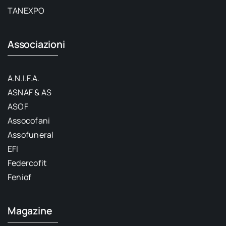
TANEXPO
Associazioni
A.N.I.F.A.
ASNAF & AS
ASOF
Assocofani
Assofuneral
EFI
Federcofit
Feniof
Magazine