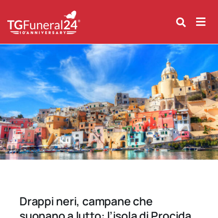
Skip
to
content
Drappi neri, campane che
suonano a lutto: l’isola di Procida