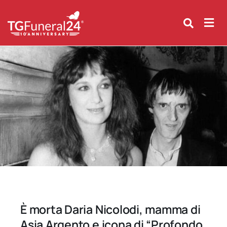
Skip
to
content
È morta Daria Nicolodi, mamma di
Asia Argento e icona di “Profondo