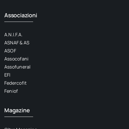
Associazioni
A.N.I.F.A.
ASNAF & AS
ASOF
Assocofani
Assofuneral
EFI
Federcofit
Feniof
Magazine