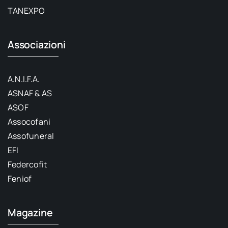
TANEXPO
Associazioni
A.N.I.F.A.
ASNAF & AS
ASOF
Assocofani
Assofuneral
EFI
Federcofit
Feniof
Magazine