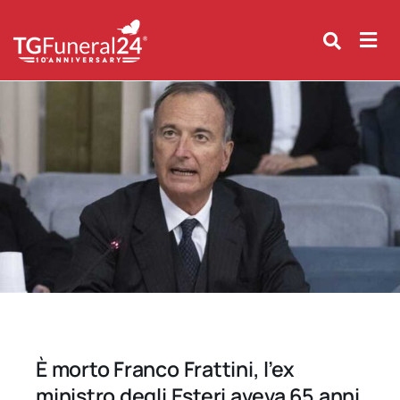
Skip
to
content
È morto Franco Frattini, l’ex
ministro degli Esteri aveva 65 anni