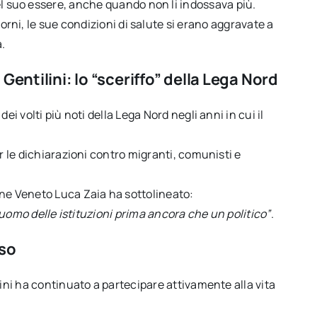
l suo essere, anche quando non li indossava più.
iorni, le sue condizioni di salute si erano aggravate a
à.
Gentilini: lo “sceriffo” della Lega Nord
ei volti più noti della Lega Nord negli anni in cui il
er le dichiarazioni contro migranti, comunisti e
one Veneto Luca Zaia ha sottolineato:
n uomo delle istituzioni prima ancora che un politico”
.
iso
lini ha continuato a partecipare attivamente alla vita