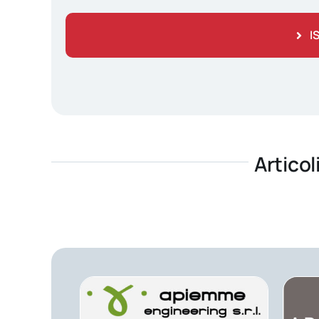
I
Articol