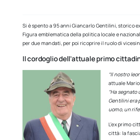
Si è spento a 95 anni Giancarlo Gentilini, storico e
Figura emblematica della politica locale e nazional
per due mandati, per poi ricoprire il ruolo di vices
Il cordoglio dell’attuale primo cittadi
“Il nostro le
attuale Mario
“Ha segnato un
Gentilini era
uomo, un rife
L’ex primo ci
città: la fasc