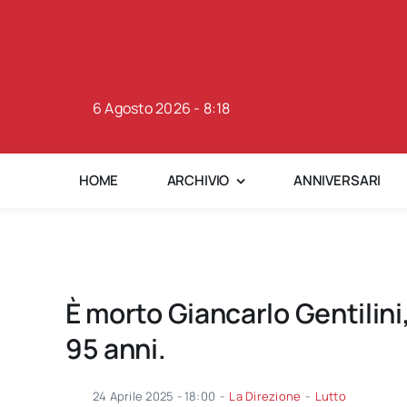
Skip
to
content
6 Agosto 2026 - 8:18
HOME
ARCHIVIO
ANNIVERSARI
È morto Giancarlo Gentilini
95 anni.
24 Aprile 2025 - 18:00
-
La Direzione
-
Lutto