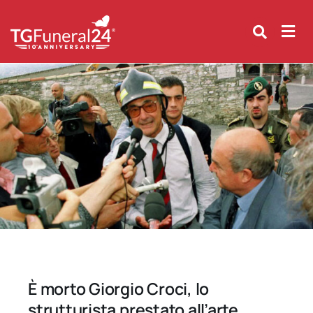
Skip
to
content
È morto Giorgio Croci, lo
strutturista prestato all’arte.