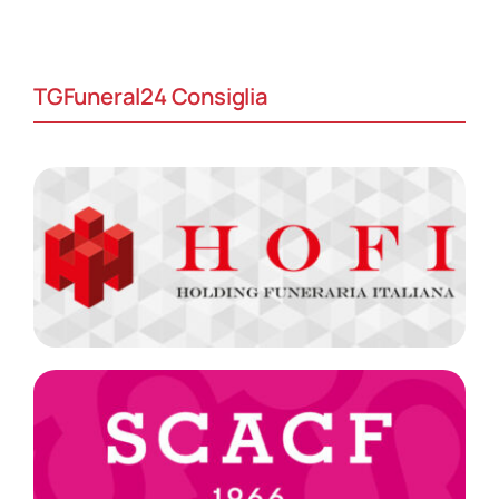
TGFuneral24 Consiglia