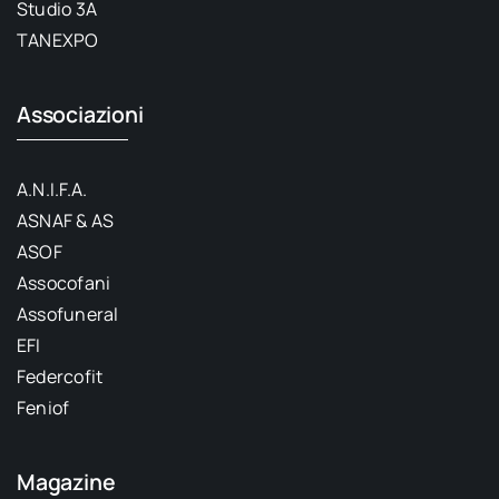
Studio 3A
TANEXPO
Associazioni
A.N.I.F.A.
ASNAF & AS
ASOF
Assocofani
Assofuneral
EFI
Federcofit
Feniof
Magazine