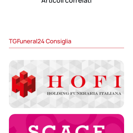
Articoli correlati
TGFuneral24 Consiglia