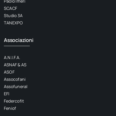
Paolo Imeri
SCACF
Studio 3A
TANEXPO
Associazioni
A.N.I.F.A.
ASNAF & AS
ASOF
Assocofani
Assofuneral
EFI
Federcofit
Feniof