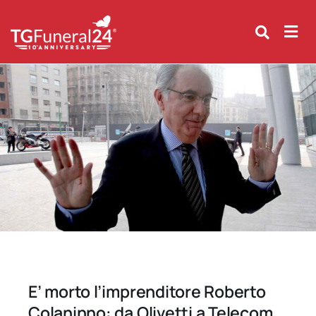
Skip
to
content
E’ morto l’imprenditore Roberto
Colaninno: da Olivetti a Telecom