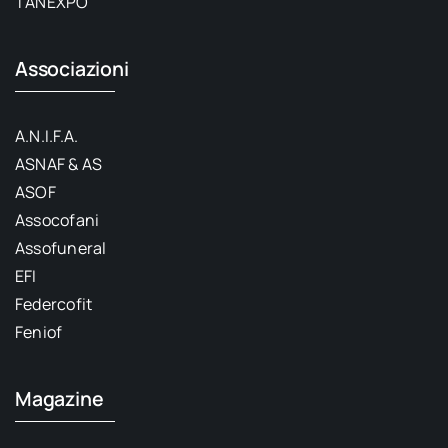
TANEXPO
Associazioni
A.N.I.F.A.
ASNAF & AS
ASOF
Assocofani
Assofuneral
EFI
Federcofit
Feniof
Magazine