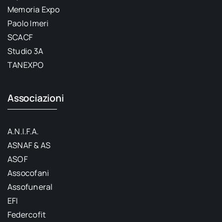
Memoria Expo
Paolo Imeri
SCACF
Studio 3A
TANEXPO
Associazioni
A.N.I.F.A.
ASNAF & AS
ASOF
Assocofani
Assofuneral
EFI
Federcofit