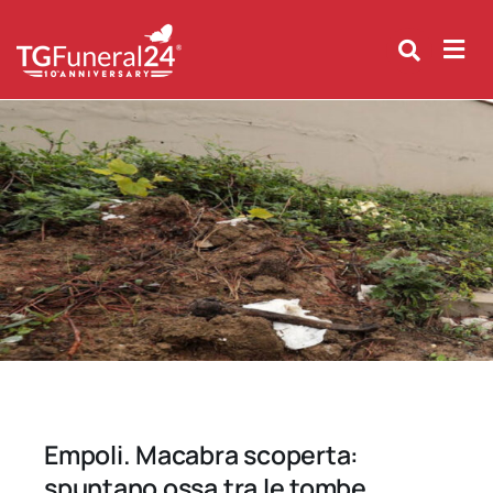
Skip
to
content
Empoli. Macabra scoperta:
spuntano ossa tra le tombe.