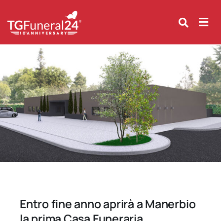
Skip
to
content
Entro fine anno aprirà a Manerbio
la prima Casa Funeraria.