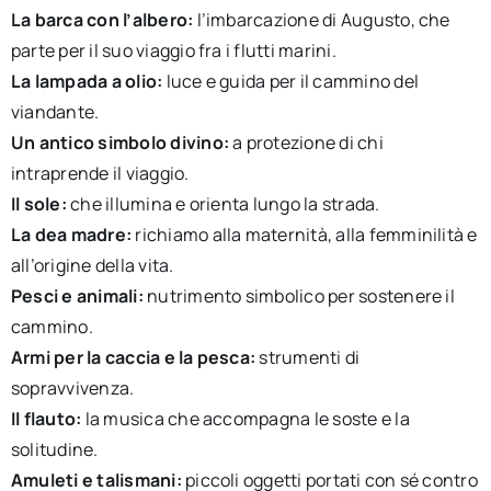
La barca con l’albero:
l’imbarcazione di Augusto, che
parte per il suo viaggio fra i flutti marini.
La lampada a olio:
luce e guida per il cammino del
viandante.
Un antico simbolo divino:
a protezione di chi
intraprende il viaggio.
Il sole:
che illumina e orienta lungo la strada.
La dea madre:
richiamo alla maternità, alla femminilità e
all’origine della vita.
Pesci e animali:
nutrimento simbolico per sostenere il
cammino.
Armi per la caccia e la pesca:
strumenti di
sopravvivenza.
Il flauto:
la musica che accompagna le soste e la
solitudine.
Amuleti e talismani:
piccoli oggetti portati con sé contro