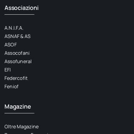
Associazioni
A.N.I.F.A.
ASNAF & AS
ASOF
Assocofani
Assofuneral
EFI
Federcofit
Feniof
Magazine
Oltre Magazine