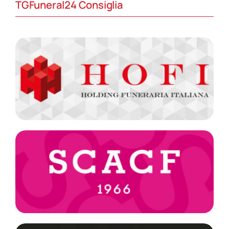
TGFuneral24 Consiglia