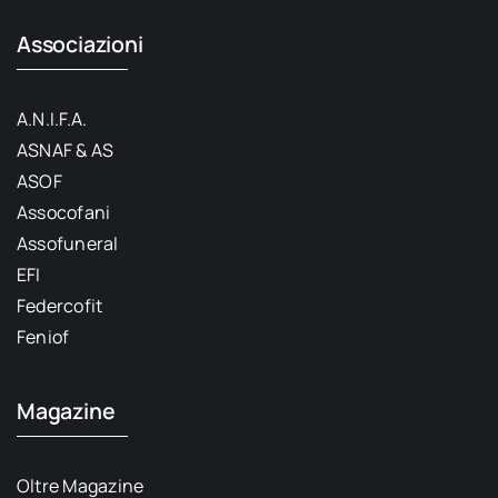
Associazioni
A.N.I.F.A.
ASNAF & AS
ASOF
Assocofani
Assofuneral
EFI
Federcofit
Feniof
Magazine
Oltre Magazine