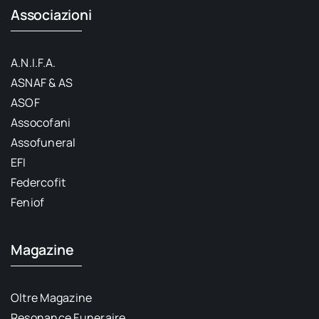
Associazioni
A.N.I.F.A.
ASNAF & AS
ASOF
Assocofani
Assofuneral
EFI
Federcofit
Feniof
Magazine
Oltre Magazine
Resonance Funeraire