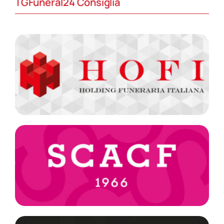
TGFuneral24 Consiglia