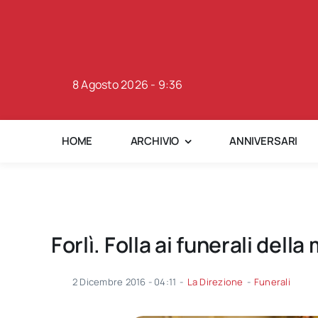
Skip
to
content
8 Agosto 2026 - 9:36
HOME
ARCHIVIO
ANNIVERSARI
Forlì. Folla ai funerali dell
2 Dicembre 2016 - 04:11
-
La Direzione
-
Funerali