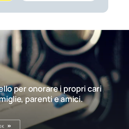
bello per onorare i propri cari
amiglie, parenti e amici.
OK