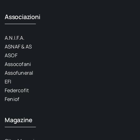
Associazioni
A.N.I.F.A.
ASNAF & AS
ASOF
Assocofani
Assofuneral
EFI
Federcofit
Feniof
Magazine