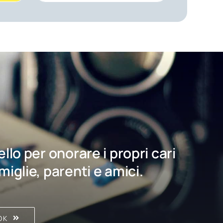
bello per onorare i propri cari
amiglie, parenti e amici.
OK