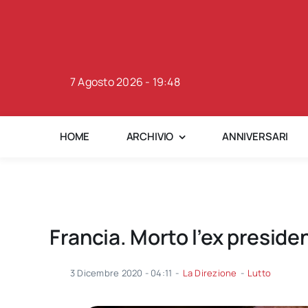
Skip
to
content
7 Agosto 2026 - 19:48
HOME
ARCHIVIO
ANNIVERSARI
Francia. Morto l’ex preside
3 Dicembre 2020 - 04:11
-
La Direzione
-
Lutto