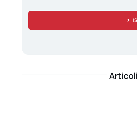
I
Articol