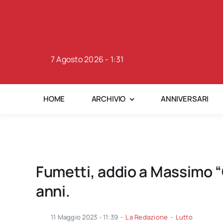
Skip
to
content
7 Agosto 2026 - 1:31
HOME
ARCHIVIO
ANNIVERSARI
Fumetti, addio a Massimo “
anni.
11 Maggio 2023 - 11:39
-
La Redazione
-
Lutto