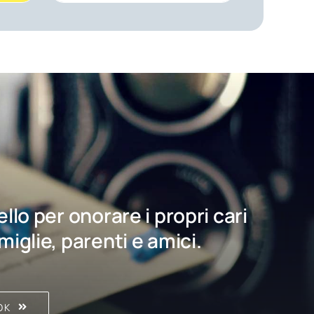
bello per onorare i propri cari
amiglie, parenti e amici.
OK