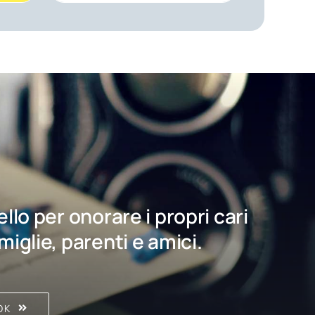
bello per onorare i propri cari
amiglie, parenti e amici.
OK