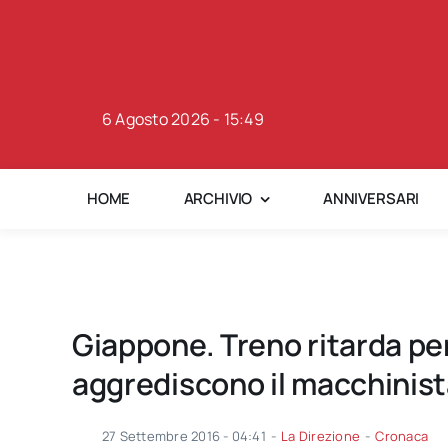
Skip
to
content
6 Agosto 2026 - 15:49
HOME
ARCHIVIO
ANNIVERSARI
Giappone. Treno ritarda per
aggrediscono il macchinista 
27 Settembre 2016 - 04:41
-
La Direzione
-
Cronaca