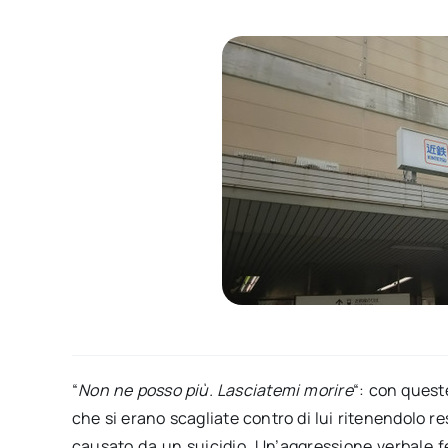
“
Non ne posso più. Lasciatemi morire
“: con quest
che si erano scagliate contro di lui ritenendolo re
causato da un suicidio. Un’aggressione verbale f