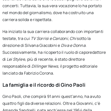
concerti. Tuttavia, la sua vera vocazione lo ha portato
nel mondo del giornalismo, dove ha costruito una
carriera solida e rispettata.
Ha iniziato la sua carriera collaborando con importanti
testate, tra cui
TV Sorrisi e Canzoni
,
Chi
sotto la
direzione di Silvana Giacobini e
Diva e Donna
.
Successivamente, ha ricoperto il ruolo di caporedattore
di
Lei Style
e, più di recente, è stato direttore
responsabile di
Dillinger News
, il progetto editoriale
lanciato da Fabrizio Corona.
La famiglia e il ricordo di Gino Paoli
Gino Paoli, che compirà 91 anni quest’anno, ha avuto
quattro figli da diverse relazioni. Oltre a Giovanni, c’è
Amanda Sandrelli, nata anch’essa nel 1964 dalla