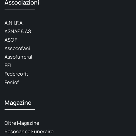
Associazioni
A.N.I.F.A.
ASNAF & AS
ASOF
Assocofani
Assofuneral
EFI
Federcofit
Feniof
Magazine
Oltre Magazine
Resonance Funeraire