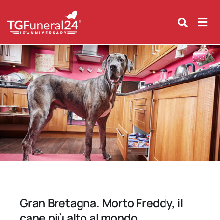
Skip
to
content
Gran Bretagna. Morto Freddy, il
cane più alto al mondo.