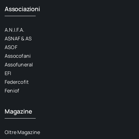
Associazioni
A.N.I.F.A.
ASNAF & AS
ASOF
Assocofani
Assofuneral
EFI
Federcofit
Feniof
Magazine
Oltre Magazine