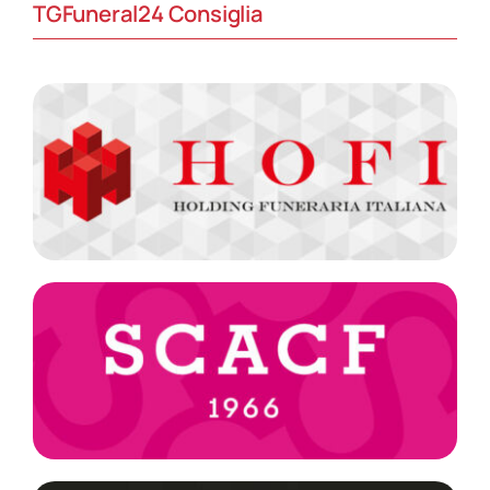
TGFuneral24 Consiglia