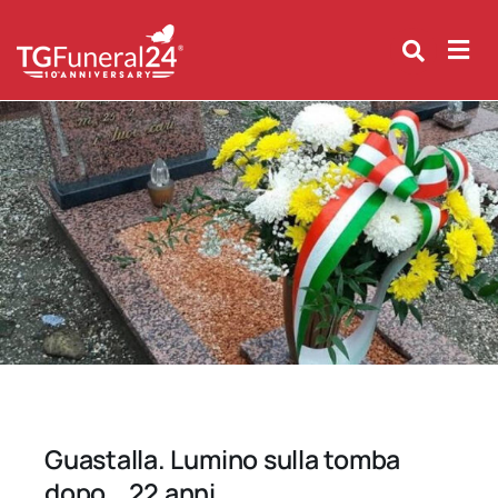
Skip
to
content
Guastalla. Lumino sulla tomba
dopo… 22 anni.