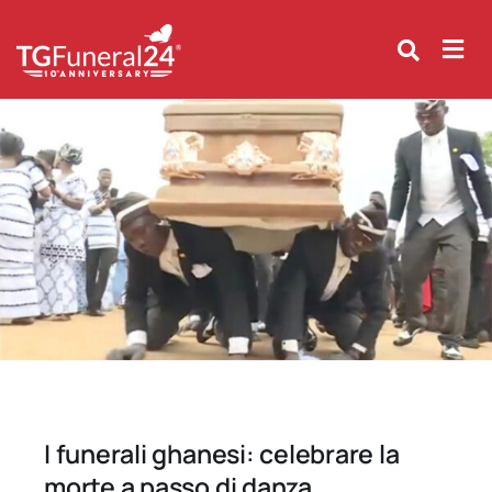
Skip
to
content
I funerali ghanesi: celebrare la
morte a passo di danza.