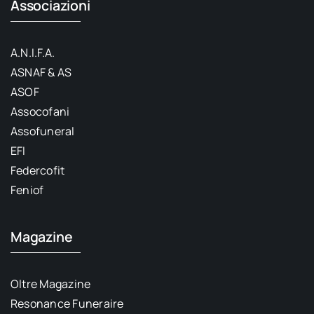
Associazioni
A.N.I.F.A.
ASNAF & AS
ASOF
Assocofani
Assofuneral
EFI
Federcofit
Feniof
Magazine
Oltre Magazine
Resonance Funeraire