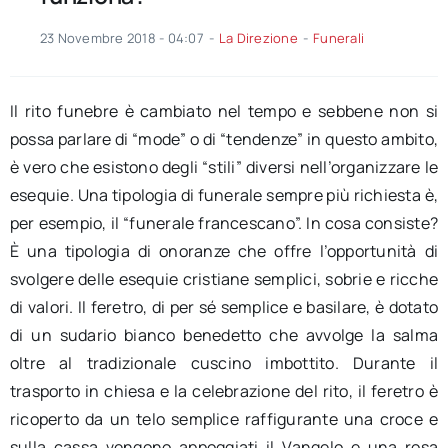
23 Novembre 2018 - 04:07
-
La Direzione
-
Funerali
Il rito funebre è cambiato nel tempo e sebbene non si
possa parlare di “mode” o di “tendenze” in questo ambito,
è vero che esistono degli “stili” diversi nell’organizzare le
esequie. Una tipologia di funerale sempre più richiesta è,
per esempio, il “funerale francescano”. In cosa consiste?
È una tipologia di onoranze che offre l’opportunità di
svolgere delle esequie cristiane semplici, sobrie e ricche
di valori. Il feretro, di per sé semplice e basilare, è dotato
di un sudario bianco benedetto che avvolge la salma
oltre al tradizionale cuscino imbottito. Durante il
trasporto in chiesa e la celebrazione del rito, il feretro è
ricoperto da un telo semplice raffigurante una croce e
sulla cassa vengono appoggiati il Vangelo e una rosa