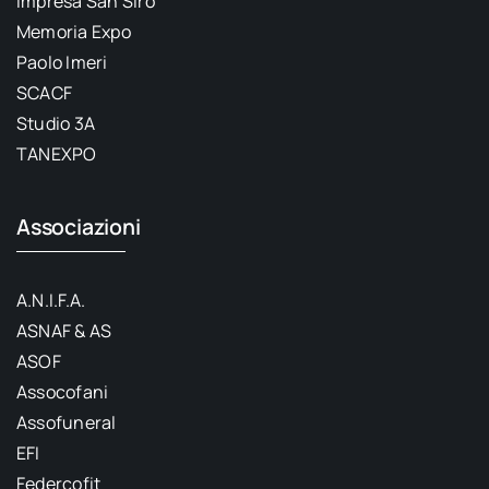
Impresa San Siro
Memoria Expo
Paolo Imeri
SCACF
Studio 3A
TANEXPO
Associazioni
A.N.I.F.A.
ASNAF & AS
ASOF
Assocofani
Assofuneral
EFI
Federcofit