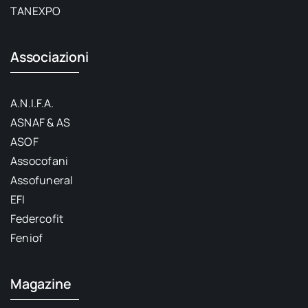
TANEXPO
Associazioni
A.N.I.F.A.
ASNAF & AS
ASOF
Assocofani
Assofuneral
EFI
Federcofit
Feniof
Magazine