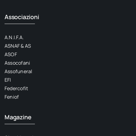
Associazioni
A.N.I.F.A.
ASNAF & AS
ASOF
Assocofani
Assofuneral
EFI
Federcofit
Feniof
Magazine