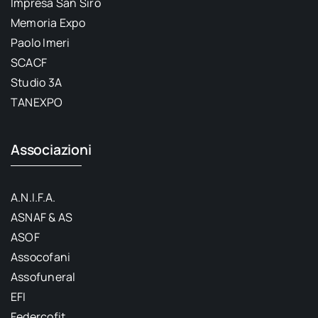
Impresa San Siro
Memoria Expo
Paolo Imeri
SCACF
Studio 3A
TANEXPO
Associazioni
A.N.I.F.A.
ASNAF & AS
ASOF
Assocofani
Assofuneral
EFI
Federcofit