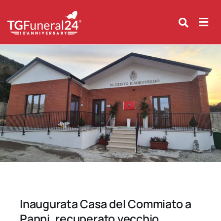
Skip
to
content
Inaugurata Casa del Commiato a
Panni, recuperato vecchio