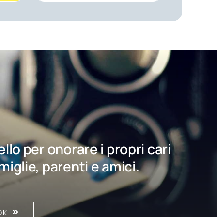
bello per onorare i propri cari
amiglie, parenti e amici.
OK