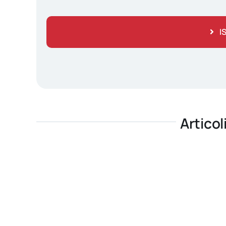
I
Articol