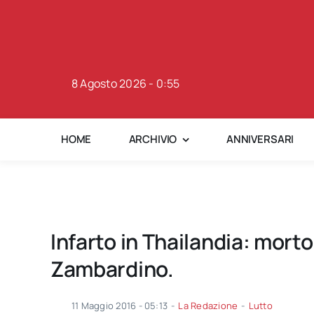
Skip
to
content
8 Agosto 2026 - 0:55
HOME
ARCHIVIO
ANNIVERSARI
Infarto in Thailandia: morto
Zambardino.
11 Maggio 2016 - 05:13
-
La Redazione
-
Lutto