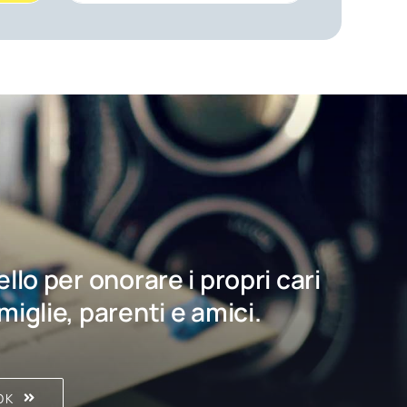
bello per onorare i propri cari
amiglie, parenti e amici.
OK