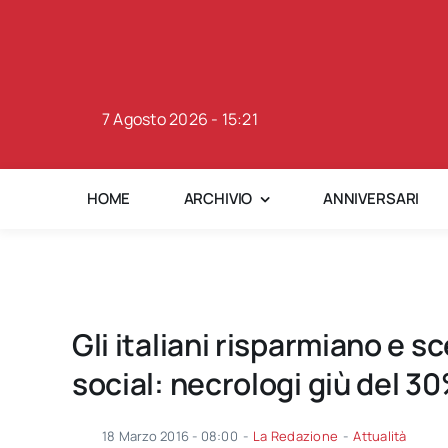
Skip
to
content
7 Agosto 2026 - 15:21
HOME
ARCHIVIO
ANNIVERSARI
Gli italiani risparmiano e 
social: necrologi giù del 3
18 Marzo 2016 - 08:00
-
La Redazione
-
Attualità