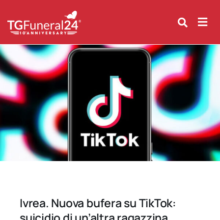
Skip
to
content
Ivrea. Nuova bufera su TikTok:
suicidio di un’altra ragazzina.