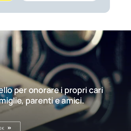
bello per onorare i propri cari
amiglie, parenti e amici.
OK