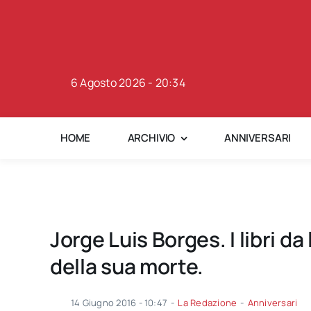
Skip
to
content
6 Agosto 2026 - 20:34
HOME
ARCHIVIO
ANNIVERSARI
Jorge Luis Borges. I libri d
della sua morte.
14 Giugno 2016 - 10:47
-
La Redazione
-
Anniversari