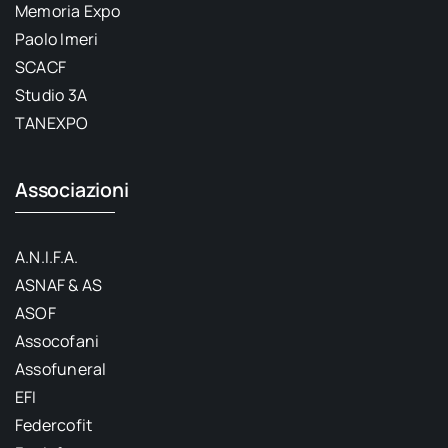
Memoria Expo
Paolo Imeri
SCACF
Studio 3A
TANEXPO
Associazioni
A.N.I.F.A.
ASNAF & AS
ASOF
Assocofani
Assofuneral
EFI
Federcofit