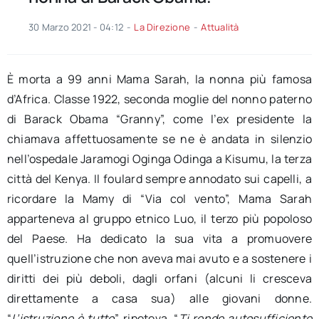
30 Marzo 2021 - 04:12
-
La Direzione
-
Attualità
È morta a 99 anni Mama Sarah, la nonna più famosa
d’Africa. Classe 1922, seconda moglie del nonno paterno
di Barack Obama “Granny”, come l’ex presidente la
chiamava affettuosamente se ne è andata in silenzio
nell’ospedale Jaramogi Oginga Odinga a Kisumu, la terza
città del Kenya. Il foulard sempre annodato sui capelli, a
ricordare la Mamy di “Via col vento”, Mama Sarah
apparteneva al gruppo etnico Luo, il terzo più popoloso
del Paese. Ha dedicato la sua vita a promuovere
quell’istruzione che non aveva mai avuto e a sostenere i
diritti dei più deboli, dagli orfani (alcuni li cresceva
direttamente a casa sua) alle giovani donne.
“
L’istruzione è tutto
”, ripeteva. “
Ti rende autosufficiente