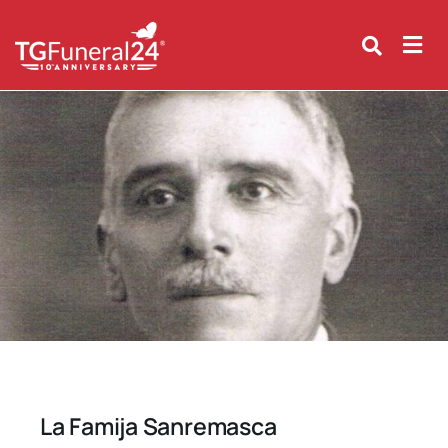
Skip
to
content
La Famija Sanremasca