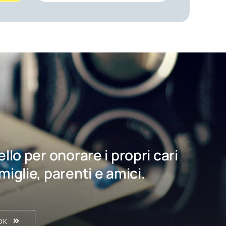
bello per onorare i propri cari
amiglie, parenti e amici.
OK