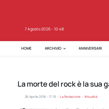
Skip
to
content
7 Agosto 2026 - 10:48
HOME
ARCHIVIO
ANNIVERSARI
La morte del rock è la sua g
26 Aprile 2016 - 17:15
-
La Redazione
-
Attualità