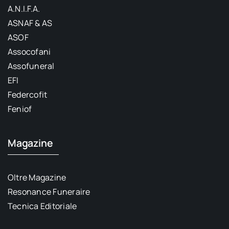
A.N.I.F.A.
ASNAF & AS
ASOF
Assocofani
Assofuneral
EFI
Federcofit
Feniof
Magazine
Oltre Magazine
Resonance Funeraire
Tecnica Editoriale