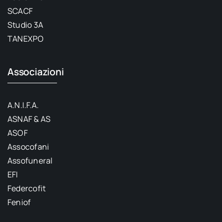
SCACF
Studio 3A
TANEXPO
Associazioni
A.N.I.F.A.
ASNAF & AS
ASOF
Assocofani
Assofuneral
EFI
Federcofit
Feniof