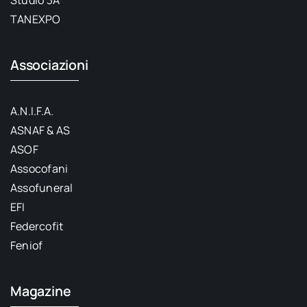
TANEXPO
Associazioni
A.N.I.F.A.
ASNAF & AS
ASOF
Assocofani
Assofuneral
EFI
Federcofit
Feniof
Magazine